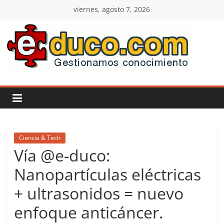
Saltar
viernes, agosto 7, 2026
al
contenido
E-
duco:
Gestión
del
Ciencia & Tech
Vía @e-duco:
Conocimiento
Nanopartículas eléctricas
+ ultrasonidos = nuevo
Learn
more.
enfoque anticáncer.
Do