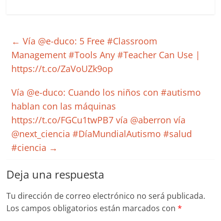
←
Vía @e-duco: 5 Free #Classroom
Management #Tools Any #Teacher Can Use |
https://t.co/ZaVoUZk9op
Vía @e-duco: Cuando los niños con #autismo
hablan con las máquinas
https://t.co/FGCu1twPB7 vía @aberron vía
@next_ciencia #DíaMundialAutismo #salud
#ciencia
→
Deja una respuesta
Tu dirección de correo electrónico no será publicada.
Los campos obligatorios están marcados con
*