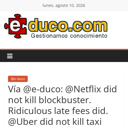
Saltar
lunes, agosto 10, 2026
al
contenido
E-
duco:
Gestión
del
@e-duco
Vía @e-duco: @Netflix did
Conocimiento
not kill blockbuster.
Ridiculous late fees did.
Learn
more.
@Uber did not kill taxi
Do