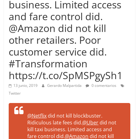
business. Limited access
more.
Be
and fare control did.
more.
@Amazon did not kill
other retailers. Poor
customer service did.
#Transformation
https://t.co/SpMSPgySh1
13 junio, 2019
Gerardo Malpartida
0 comentarios
Twitter
@Netflix
did not kill blockbuster.
Ridiculous late fees did.
@Uber
did not
kill taxi business. Limited access and
fare control did.
@Amazon
did not kill