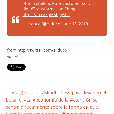
other retailers. Poor customer service
did.
#Transformation
#blog
https://t.co/SpMSPgySh1
— e-duco (@e_duco)
June 13, 2019
from http://twitter.com/e_duco
via
IFTTT
←
Vía @e-duco: #Mindfulness para llevar en el
bolsillo. «La #economía de la #atención se
centra directamente sobre la forma en que