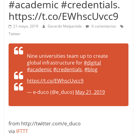
#academic #credentials.
more.
Be
https://t.co/EWhscUvcc9
more.
21 mayo, 2019
Gerardo Malpartida
0 comentarios
Twitter
Nine universities team up to create
global infrastructure for
#digital
#academic
#credentials
.
#blog
https://t.co/EWhscUvcc9
— e-duco (@e_duco)
May 21, 2019
from http://twitter.com/e_duco
via
IFTTT