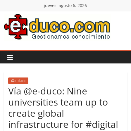
Saltar
jueves, agosto 6, 2026
al
contenido
E-
duco:
Gestión
del
@e-duco
Vía @e-duco: Nine
Conocimiento
universities team up to
create global
Learn
more.
infrastructure for #digital
Do