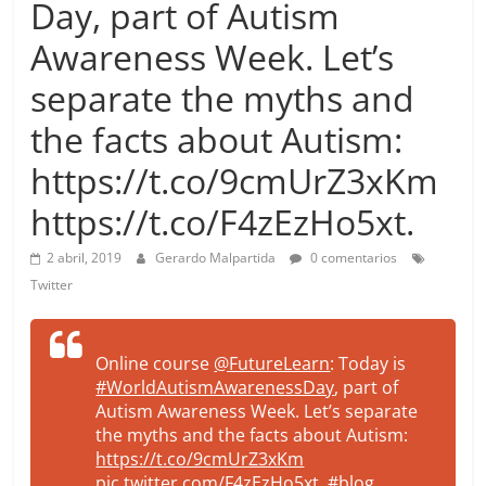
Day, part of Autism
more.
Be
Awareness Week. Let’s
more.
separate the myths and
the facts about Autism:
https://t.co/9cmUrZ3xKm
https://t.co/F4zEzHo5xt.
2 abril, 2019
Gerardo Malpartida
0 comentarios
Twitter
Online course
@FutureLearn
: Today is
#WorldAutismAwarenessDay
, part of
Autism Awareness Week. Let’s separate
the myths and the facts about Autism:
https://t.co/9cmUrZ3xKm
pic.twitter.com/F4zEzHo5xt
.
#blog