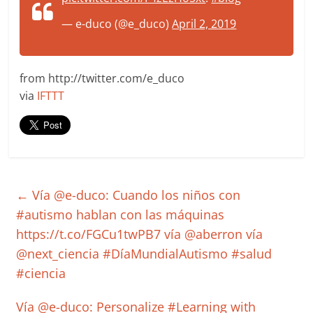
— e-duco (@e_duco)
April 2, 2019
from http://twitter.com/e_duco
via
IFTTT
←
Vía @e-duco: Cuando los niños con
#autismo hablan con las máquinas
https://t.co/FGCu1twPB7 vía @aberron vía
@next_ciencia #DíaMundialAutismo #salud
#ciencia
Vía @e-duco: Personalize #Learning with