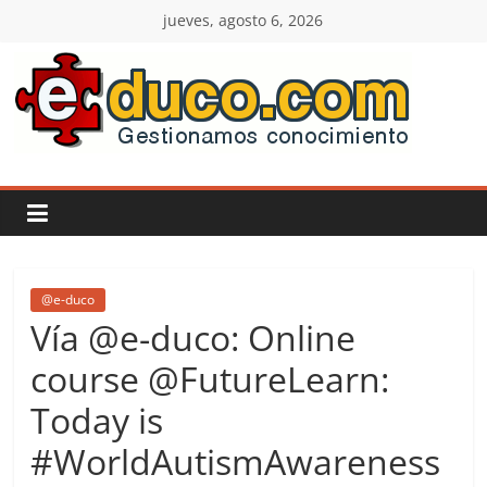
Saltar
jueves, agosto 6, 2026
al
contenido
E-
duco:
Gestión
del
@e-duco
Vía @e-duco: Online
Conocimiento
course @FutureLearn:
Today is
Learn
more.
#WorldAutismAwareness
Do