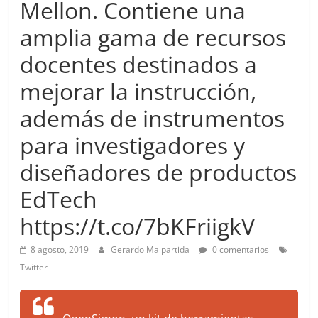
Mellon. Contiene una
more.
Be
amplia gama de recursos
more.
docentes destinados a
mejorar la instrucción,
además de instrumentos
para investigadores y
diseñadores de productos
EdTech
https://t.co/7bKFriigkV
8 agosto, 2019
Gerardo Malpartida
0 comentarios
Twitter