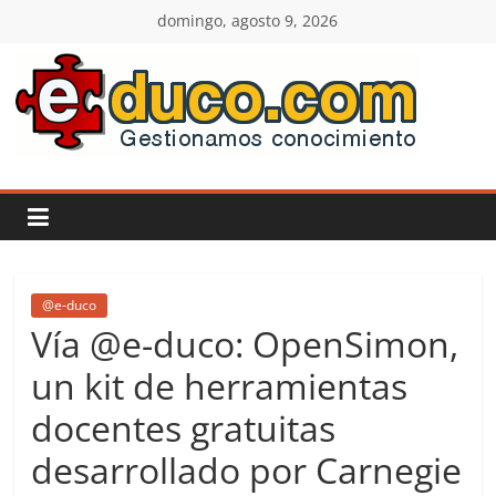
Saltar
domingo, agosto 9, 2026
al
contenido
E-
duco:
Gestión
del
@e-duco
Vía @e-duco: OpenSimon,
Conocimiento
un kit de herramientas
docentes gratuitas
Learn
more.
desarrollado por Carnegie
Do