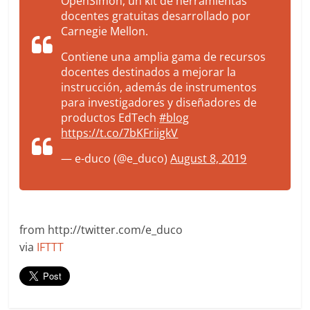
OpenSimon, un kit de herramientas
docentes gratuitas desarrollado por
Carnegie Mellon.
Contiene una amplia gama de recursos
docentes destinados a mejorar la
instrucción, además de instrumentos
para investigadores y diseñadores de
productos EdTech
#blog
https://t.co/7bKFriigkV
— e-duco (@e_duco)
August 8, 2019
from http://twitter.com/e_duco
via
IFTTT