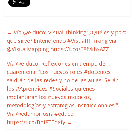
←
Vía @e-duco: Visual Thinking: ¿Qué es y para
qué sirve? Entendiendo #VisualThinking vía
@VisualMapping https://t.co/08fvkhxAZZ
Vía @e-duco: Reflexiones en tiempo de
cuarentena. “Los nuevos roles #docentes
saldrán de las redes y no de las aulas. Serán
los #Aprendices #Sociales quienes
implantarán los nuevos modelos,
metodologías y estrategias instruccionales ”.
Vía @edumorfosis #educo
https://t.co/Bhf8T5qafy
→