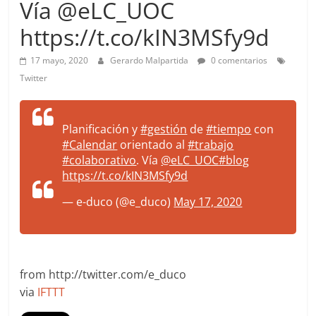
Vía @eLC_UOC
more.
Be
https://t.co/kIN3MSfy9d
more.
17 mayo, 2020
Gerardo Malpartida
0 comentarios
Twitter
Planificación y
#gestión
de
#tiempo
con
#Calendar
orientado al
#trabajo
#colaborativo
. Vía
@eLC_UOC
#blog
https://t.co/kIN3MSfy9d
— e-duco (@e_duco)
May 17, 2020
from http://twitter.com/e_duco
via
IFTTT