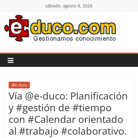
Saltar
sábado, agosto 8, 2026
al
contenido
E-
duco:
Gestión
del
@e-duco
Vía @e-duco: Planificación
Conocimiento
y #gestión de #tiempo
con #Calendar orientado
Learn
more.
al #trabajo #colaborativo.
Do