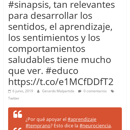
#sinapsis, tan relevantes
more.
Be
para desarrollar los
more.
sentidos, el aprendizaje,
los sentimientos y los
comportamientos
saludables tiene mucho
que ver. #educo
https://t.co/e1MCfDDfT2
6 junio, 2019
Gerardo Malpartida
0 comentarios
Twitter
¿Por qué apoyar el
#aprendizaje
#temprano
? Esto dice la
#neurociencia
.