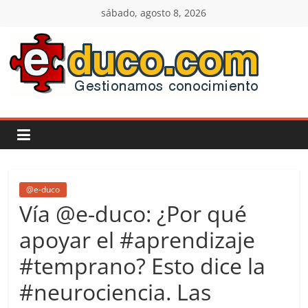
Saltar
sábado, agosto 8, 2026
al
contenido
E-
duco:
Gestión
del
@e-duco
Vía @e-duco: ¿Por qué
Conocimiento
apoyar el #aprendizaje
#temprano? Esto dice la
Learn
more.
#neurociencia. Las
Do