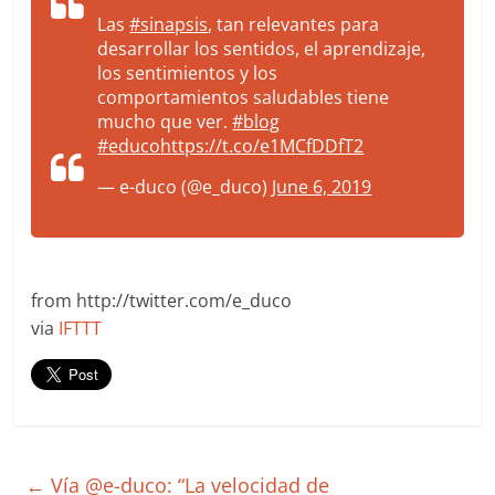
Las
#sinapsis
, tan relevantes para
desarrollar los sentidos, el aprendizaje,
los sentimientos y los
comportamientos saludables tiene
mucho que ver.
#blog
#educo
https://t.co/e1MCfDDfT2
— e-duco (@e_duco)
June 6, 2019
from http://twitter.com/e_duco
via
IFTTT
←
Vía @e-duco: “La velocidad de