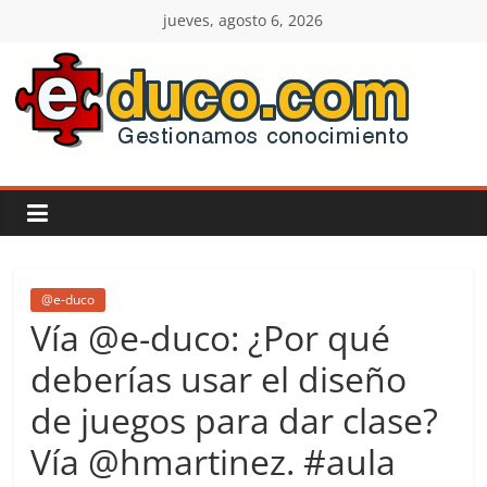
Saltar
jueves, agosto 6, 2026
al
contenido
E-
duco:
Gestión
del
@e-duco
Vía @e-duco: ¿Por qué
Conocimiento
deberías usar el diseño
de juegos para dar clase?
Learn
more.
Vía @hmartinez. #aula
Do