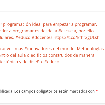
e #programación ideal para empezar a programar.
der a programar es desde la #escuela, por ello
ulares. #educo #docentes https://t.co/Efhr2gULsh
ucativos más #innovadores del mundo. Metodologías
ntro del aula o edificios construidos de manera
itectónico y de diseño. #educo
blicada.
Los campos obligatorios están marcados con
*