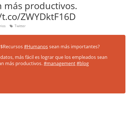
n más productivos.
/t.co/ZWYDktF16D
rios
Twitter
 $Recursos
#Humanos
sean más importantes?
datos, más fácil es lograr que los empleados sean
ean más productivos.
#management
#blog