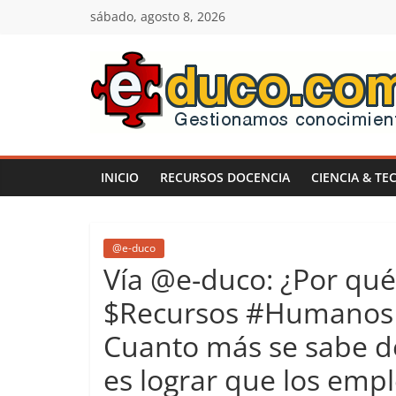
Saltar
sábado, agosto 8, 2026
al
contenido
E-
duco:
INICIO
RECURSOS DOCENCIA
CIENCIA & TE
Gestión
del
@e-duco
Vía @e-duco: ¿Por qué
Conocimiento
$Recursos #Humanos 
Cuanto más se sabe de 
Learn
more.
es lograr que los empl
Do