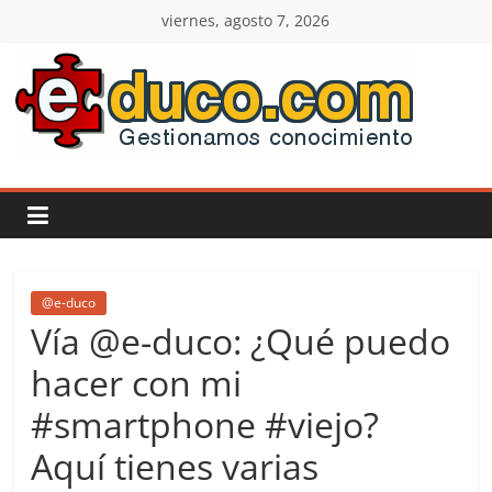
Saltar
viernes, agosto 7, 2026
al
contenido
E-
duco:
Gestión
del
@e-duco
Vía @e-duco: ¿Qué puedo
Conocimiento
hacer con mi
#smartphone #viejo?
Learn
more.
Aquí tienes varias
Do