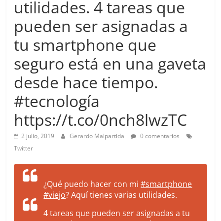
utilidades. 4 tareas que
more.
Be
pueden ser asignadas a
more.
tu smartphone que
seguro está en una gaveta
desde hace tiempo.
#tecnología
https://t.co/0nch8lwzTC
2 julio, 2019
Gerardo Malpartida
0 comentarios
Twitter
¿Qué puedo hacer con mi
#smartphone
#viejo
? Aquí tienes varias utilidades.
4 tareas que pueden ser asignadas a tu