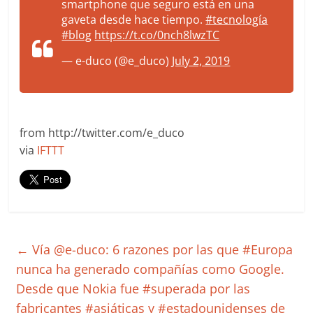
smartphone que seguro está en una
gaveta desde hace tiempo.
#tecnología
#blog
https://t.co/0nch8lwzTC
— e-duco (@e_duco)
July 2, 2019
from http://twitter.com/e_duco
via
IFTTT
←
Vía @e-duco: 6 razones por las que #Europa
nunca ha generado compañías como Google.
Desde que Nokia fue #superada por las
fabricantes #asiáticas y #estadounidenses de