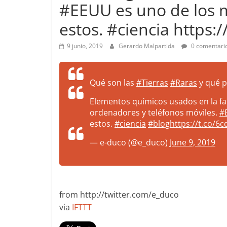
#EEUU es uno de los m
more.
Be
estos. #ciencia https:
more.
9 junio, 2019
Gerardo Malpartida
0 comentari
Qué son las
#Tierras
#Raras
y qué p
Elementos químicos usados en la fa
ordenadores y teléfonos móviles.
#
estos.
#ciencia
#blog
https://t.co/6
— e-duco (@e_duco)
June 9, 2019
from http://twitter.com/e_duco
via
IFTTT