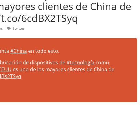
ayores clientes de China de
//t.co/6cdBX2TSyq
os
Twitter
inta
#China
en todo esto.
bricación de dispositivos de
#tecnología
como
EEUU
es uno de los mayores clientes de China de
cdBX2TSyq