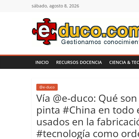
Saltar
sábado, agosto 8, 2026
al
contenido
E-
duco:
INICIO
RECURSOS DOCENCIA
CIENCIA & TE
Gestión
del
@e-duco
Vía @e-duco: Qué son 
Conocimiento
pinta #China en todo 
usados en la fabricaci
Learn
more.
#tecnología como orde
Do