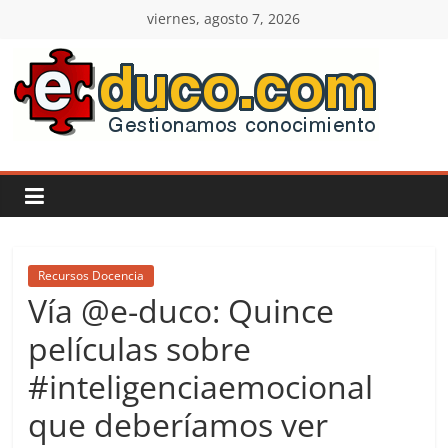
Saltar
viernes, agosto 7, 2026
al
contenido
E-
duco:
Gestión
del
Recursos Docencia
Vía @e-duco: Quince
Conocimiento
películas sobre
#inteligenciaemocional
Learn
more.
que deberíamos ver
Do