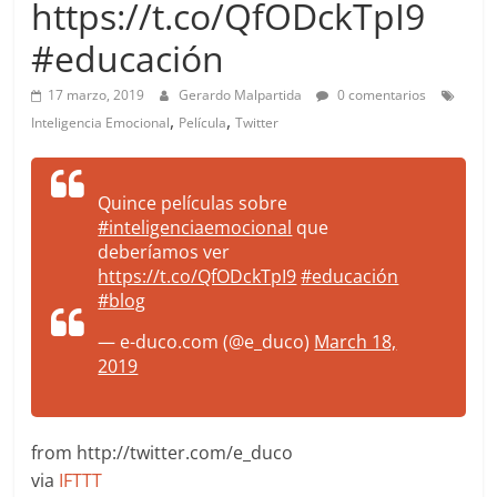
https://t.co/QfODckTpI9
more.
Be
#educación
more.
17 marzo, 2019
Gerardo Malpartida
0 comentarios
,
,
Inteligencia Emocional
Película
Twitter
Quince películas sobre
#inteligenciaemocional
que
deberíamos ver
https://t.co/QfODckTpI9
#educación
#blog
— e-duco.com (@e_duco)
March 18,
2019
from http://twitter.com/e_duco
via
IFTTT