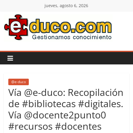
Saltar
jueves, agosto 6, 2026
al
contenido
E-
duco:
Gestión
del
@e-duco
Vía @e-duco: Recopilación
Conocimiento
de #bibliotecas #digitales.
Vía @docente2punto0
Learn
more.
#recursos #docentes
Do