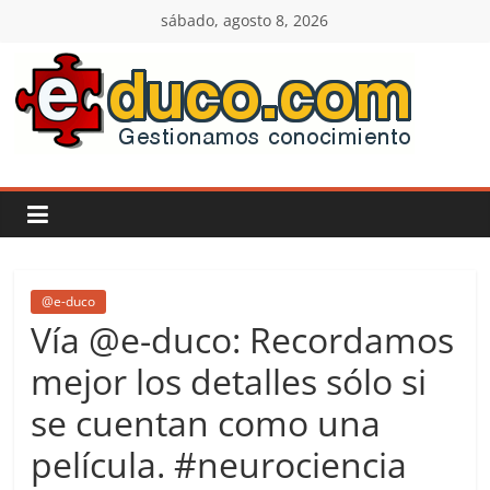
Saltar
sábado, agosto 8, 2026
al
contenido
E-
duco:
Gestión
del
@e-duco
Vía @e-duco: Recordamos
Conocimiento
mejor los detalles sólo si
se cuentan como una
Learn
more.
película. #neurociencia
Do