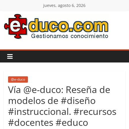
Saltar
jueves, agosto 6, 2026
al
contenido
E-
duco:
Gestión
del
@e-duco
Vía @e-duco: Reseña de
Conocimiento
modelos de #diseño
#instruccional. #recursos
Learn
more.
#docentes #educo
Do