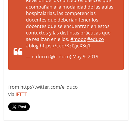
Revisión de los conceptos básicos que
acompañan a la modalidad de las aulas
hospitalarias, las competencias
docentes que deberían tener los
docentes que se encuentran en estos
contextos y las distintas prácticas que
se realizan en ellos.
#mooc
#educo
#blog
https://t.co/Kzf2jeX3q1
— e-duco (@e_duco)
May 9, 2019
from http://twitter.com/e_duco
via
IFTTT