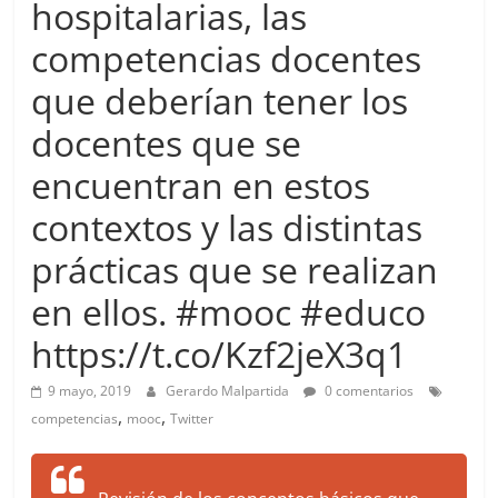
hospitalarias, las
more.
Be
competencias docentes
more.
que deberían tener los
docentes que se
encuentran en estos
contextos y las distintas
prácticas que se realizan
en ellos. #mooc #educo
https://t.co/Kzf2jeX3q1
9 mayo, 2019
Gerardo Malpartida
0 comentarios
,
,
competencias
mooc
Twitter