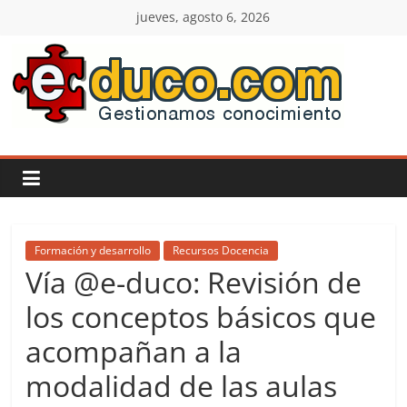
Saltar
jueves, agosto 6, 2026
al
contenido
E-
duco:
Gestión
del
Formación y desarrollo
Recursos Docencia
Vía @e-duco: Revisión de
Conocimiento
los conceptos básicos que
acompañan a la
Learn
more.
modalidad de las aulas
Do