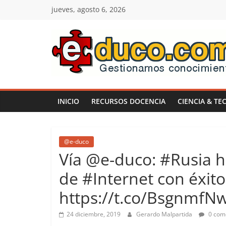
Saltar
jueves, agosto 6, 2026
al
contenido
E-
duco:
INICIO
RECURSOS DOCENCIA
CIENCIA & TE
Gestión
del
@e-duco
Vía @e-duco: #Rusia 
Conocimiento
de #Internet con éxito
https://t.co/BsgnmfN
Learn
more.
24 diciembre, 2019
Gerardo Malpartida
0 com
Do