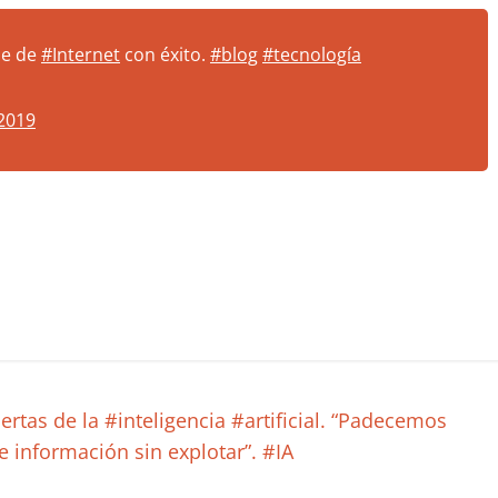
se de
#Internet
con éxito.
#blog
#tecnología
2019
ertas de la #inteligencia #artificial. “Padecemos
 información sin explotar”. #IA