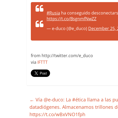
more.
Be
#Rusia
ha conseguido desconectar
more.
https://t.co/BsgnmfNwZZ
— e-duco (@e_duco)
December 25, 
from http://twitter.com/e_duco
via
IFTTT
←
Vía @e-duco: La #ética llama a las pu
datadiógenes. Almacenamos trillones de
https://t.co/wBxVNO1fph