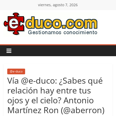
Saltar
viernes, agosto 7, 2026
al
contenido
E-
duco:
Gestión
del
@e-duco
Vía @e-duco: ¿Sabes qué
Conocimiento
relación hay entre tus
ojos y el cielo? Antonio
Learn
more.
Martínez Ron (@aberron)
Do