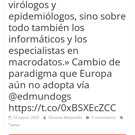
virólogos y
more.
Be
epidemiólogos, sino sobre
more.
todo también los
informáticos y los
especialistas en
macrodatos.» Cambio de
paradigma que Europa
aún no adopta vía
@edmundogs
https://t.co/0xBSXEcZCC
23 marzo, 2020
Gerardo Malpartida
0 comentarios
Twitter