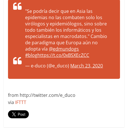
"Se podría decir que en Asia las
epidemias no las combaten solo los
virólogos y epidemiólogos, sino sobre
todo también los informáticos y los
especialistas en macrodatos." Cambio
de paradigma que Europa aún no
adopta vía
@edmundogs
#blog
https://t.co/0xBSXEcZCC
— e-duco (@e_duco)
March 23, 2020
from http://twitter.com/e_duco
via
IFTTT