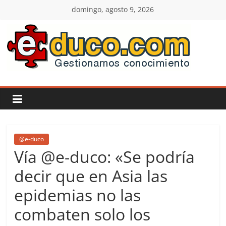
Saltar
domingo, agosto 9, 2026
al
contenido
E-
duco:
Gestión
del
@e-duco
Vía @e-duco: «Se podría
Conocimiento
decir que en Asia las
epidemias no las
Learn
more.
combaten solo los
Do