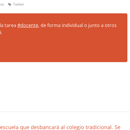
ios
Twitter
la tarea
#docente
, de forma individual o junto a otros
s
escuela que desbancará al colegio tradicional. Se