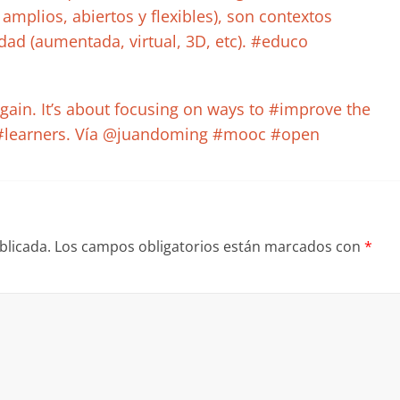
mplios, abiertos y flexibles), son contextos
dad (aumentada, virtual, 3D, etc). #educo
in. It’s about focusing on ways to #improve the
 #learners. Vía @juandoming #mooc #open
blicada.
Los campos obligatorios están marcados con
*