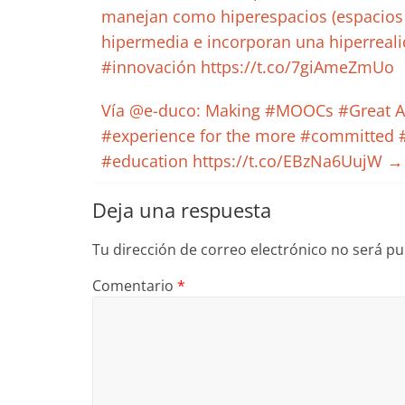
manejan como hiperespacios (espacios a
hipermedia e incorporan una hiperreali
#innovación https://t.co/7giAmeZmUo
Vía @e-duco: Making #MOOCs #Great Aga
#experience for the more #committed
#education https://t.co/EBzNa6UujW
→
Deja una respuesta
Tu dirección de correo electrónico no será pu
Comentario
*