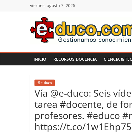
Saltar
viernes, agosto 7, 2026
al
contenido
E-
duco:
INICIO
RECURSOS DOCENCIA
CIENCIA & TE
Gestión
del
@e-duco
Vía @e-duco: Seis víde
Conocimiento
tarea #docente, de for
profesores. #educo #
Learn
more.
https://t.co/1w1Ehp7
Do