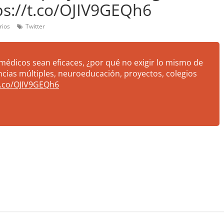
s://t.co/OJIV9GEQh6
rios
Twitter
médicos sean eficaces, ¿por qué no exigir lo mismo de
encias múltiples, neuroeducación, proyectos, colegios
t.co/OJIV9GEQh6