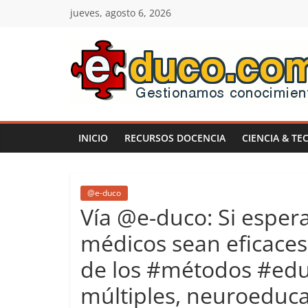
Saltar
jueves, agosto 6, 2026
al
contenido
E-
duco:
INICIO
RECURSOS DOCENCIA
CIENCIA & TE
Gestión
del
@e-duco
Vía @e-duco: Si esper
Conocimiento
médicos sean eficaces
de los #métodos #educ
Learn
more.
múltiples, neuroeducac
Do