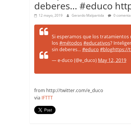
deberes… #educo http
more.
Be
12 mayo, 2019
Gerardo Malpartida
0 comenta
more.
Si esperamos que los tratamientos 
los
#métodos
#educativos
? Intelig
sin deberes…
#educo
#blog
https://
— e-duco (@e_duco)
May 12, 2019
from http://twitter.com/e_duco
via
IFTTT