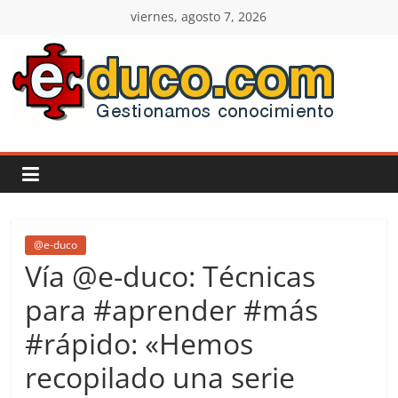
Saltar
viernes, agosto 7, 2026
al
contenido
E-
duco:
Gestión
del
@e-duco
Vía @e-duco: Técnicas
Conocimiento
para #aprender #más
#rápido: «Hemos
Learn
more.
recopilado una serie
Do