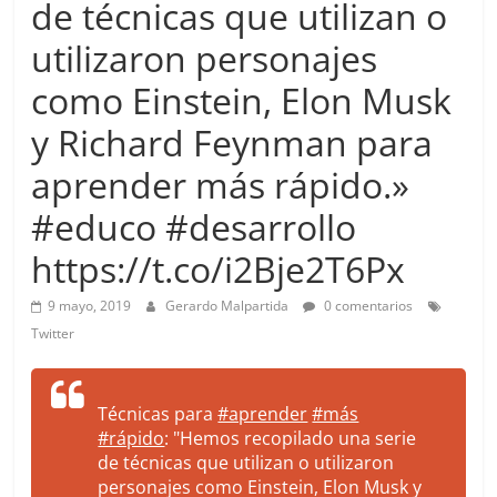
de técnicas que utilizan o
more.
Be
utilizaron personajes
more.
como Einstein, Elon Musk
y Richard Feynman para
aprender más rápido.»
#educo #desarrollo
https://t.co/i2Bje2T6Px
9 mayo, 2019
Gerardo Malpartida
0 comentarios
Twitter
Técnicas para
#aprender
#más
#rápido
: "Hemos recopilado una serie
de técnicas que utilizan o utilizaron
personajes como Einstein, Elon Musk y