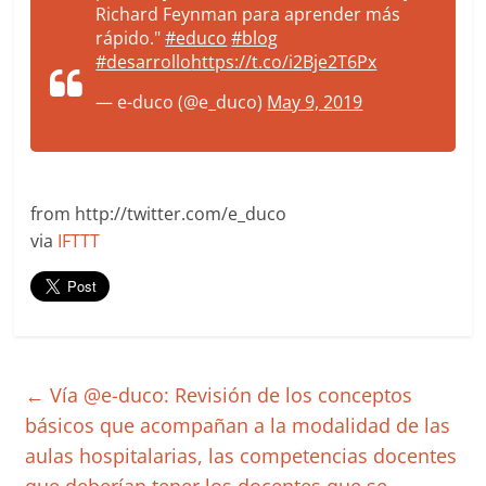
Richard Feynman para aprender más
rápido."
#educo
#blog
#desarrollo
https://t.co/i2Bje2T6Px
— e-duco (@e_duco)
May 9, 2019
from http://twitter.com/e_duco
via
IFTTT
←
Vía @e-duco: Revisión de los conceptos
básicos que acompañan a la modalidad de las
aulas hospitalarias, las competencias docentes