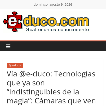
Saltar
domingo, agosto 9, 2026
al
contenido
E-
duco:
Gestión
del
@e-duco
Vía @e-duco: Tecnologías
Conocimiento
que ya son
“indistinguibles de la
Learn
more.
magia”: Cámaras que ven
Do