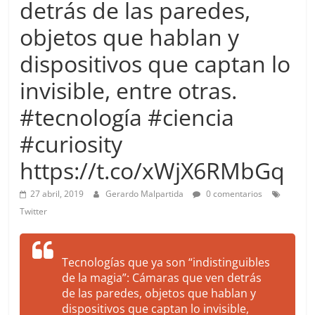
detrás de las paredes,
more.
Be
objetos que hablan y
more.
dispositivos que captan lo
invisible, entre otras.
#tecnología #ciencia
#curiosity
https://t.co/xWjX6RMbGq
27 abril, 2019
Gerardo Malpartida
0 comentarios
Twitter
Tecnologías que ya son “indistinguibles
de la magia”: Cámaras que ven detrás
de las paredes, objetos que hablan y
dispositivos que captan lo invisible,