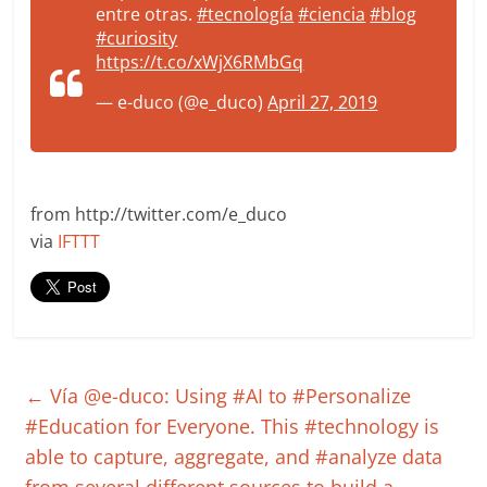
entre otras.
#tecnología
#ciencia
#blog
#curiosity
https://t.co/xWjX6RMbGq
— e-duco (@e_duco)
April 27, 2019
from http://twitter.com/e_duco
via
IFTTT
←
Vía @e-duco: Using #AI to #Personalize
#Education for Everyone. This #technology is
able to capture, aggregate, and #analyze data