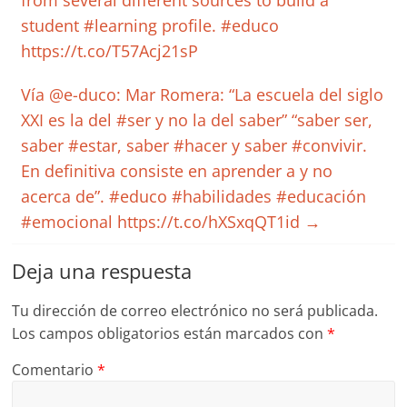
from several different sources to build a
student #learning profile. #educo
https://t.co/T57Acj21sP
Vía @e-duco: Mar Romera: “La escuela del siglo
XXI es la del #ser y no la del saber” “saber ser,
saber #estar, saber #hacer y saber #convivir.
En definitiva consiste en aprender a y no
acerca de”. #educo #habilidades #educación
#emocional https://t.co/hXSxqQT1id
→
Deja una respuesta
Tu dirección de correo electrónico no será publicada.
Los campos obligatorios están marcados con
*
Comentario
*