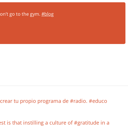
don’t go to the gym.
#blog
 crear tu propio programa de #radio. #educo
is that instilling a culture of #gratitude in a