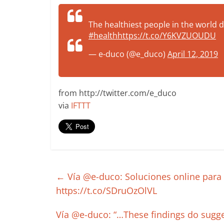
more.
Be
The healthiest people in the world 
more.
#health
https://t.co/Y6KVZUOUDU
— e-duco (@e_duco)
April 12, 2019
from http://twitter.com/e_duco
via
IFTTT
←
Vía @e-duco: Soluciones online para
https://t.co/SDruOzOlVL
Vía @e-duco: “…These findings do suggest 