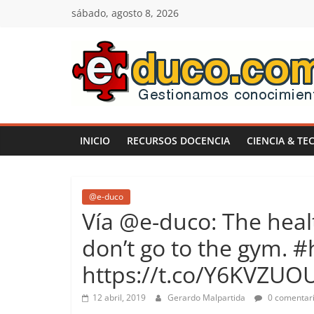
Saltar
sábado, agosto 8, 2026
al
contenido
E-
duco:
INICIO
RECURSOS DOCENCIA
CIENCIA & TE
Gestión
del
@e-duco
Vía @e-duco: The heal
Conocimiento
don’t go to the gym. #
https://t.co/Y6KVZU
Learn
more.
12 abril, 2019
Gerardo Malpartida
0 comentar
Do