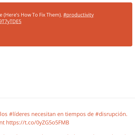
e (Here’s How To Fix Them).
#productivity
R9T7yTDE5
los #líderes necesitan en tiempos de #disrupción.
t https://t.co/0yZG5o5FMB