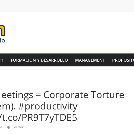
CH
FORMACIÓN Y DESARROLLO
MANAGEMENT
PROPÓSIT
eetings = Corporate Torture
em). #productivity
/t.co/PR9T7yTDE5
os
Twitter