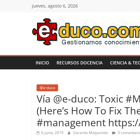
Saltar
jueves, agosto 6, 2026
al
contenido
E-
duco:
INICIO
RECURSOS DOCENCIA
CIENCIA & TE
Gestión
del
@e-duco
Vía @e-duco: Toxic #M
Conocimiento
(Here’s How To Fix Th
#management https:/
Learn
more.
6 junio, 2019
Gerardo Malpartida
0 comentari
Do