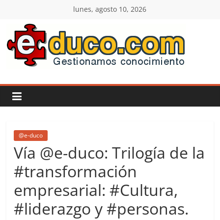
Saltar
lunes, agosto 10, 2026
al
contenido
E-
duco:
Gestión
del
@e-duco
Vía @e-duco: Trilogía de la
Conocimiento
#transformación
empresarial: #Cultura,
Learn
more.
#liderazgo y #personas.
Do