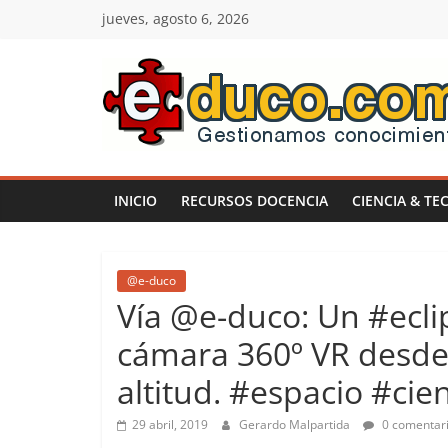
Saltar
jueves, agosto 6, 2026
al
contenido
E-
duco:
INICIO
RECURSOS DOCENCIA
CIENCIA & TE
Gestión
del
@e-duco
Vía @e-duco: Un #ecli
Conocimiento
cámara 360º VR desde
altitud. #espacio #cie
Learn
more.
29 abril, 2019
Gerardo Malpartida
0 comentar
Do