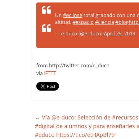
more.
Be
Un
#eclipse
total grabado con una 
more.
altitud.
#espacio
#ciencia
#blog
http
— e-duco (@e_duco)
April 29, 2019
from http://twitter.com/e_duco
via
IFTTT
←
Vía @e-duco: Selección de #recursos 
#digital de alumnos y para enseñarles 
#educo https://t.co/etHApBl7tr