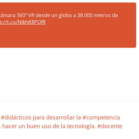
cámara 360º VR desde un globo a 38.000 metros de
s://t.co/NIkhK8PQfR
#didácticos para desarrollar la #competencia
a hacer un buen uso de la tecnología. #docente