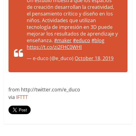
Un estudio muestra que los espacios
de creación desarrollan la creatividad,
el pensamiento crítico y diseño en los
niños. Actividades que utilizan
tecnología de impresión en 3D puede
mejorar los resultados de aprendizaje y
enseñanza.
#maker
#educo
#blog
https://t.co/zi2FHC0WHl
— e-duco (@e_duco)
October 18, 2019
from http://twitter.com/e_duco
via
IFTTT