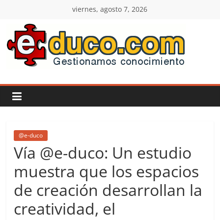
Saltar
viernes, agosto 7, 2026
al
contenido
E-
duco:
Gestión
del
@e-duco
Vía @e-duco: Un estudio
Conocimiento
muestra que los espacios
de creación desarrollan la
Learn
more.
creatividad, el
Do