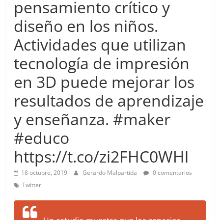
pensamiento crítico y
more.
Be
diseño en los niños.
more.
Actividades que utilizan
tecnología de impresión
en 3D puede mejorar los
resultados de aprendizaje
y enseñanza. #maker
#educo
https://t.co/zi2FHC0WHl
18 octubre, 2019
Gerardo Malpartida
0 comentarios
Twitter