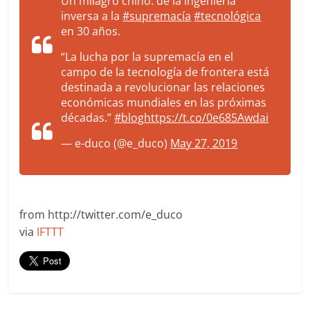
Un milagro chino: de la ingeniería
inversa a la
#supremacía
#tecnológica
en 30 años.
“La lucha por la supremacía en el
campo de la tecnología de frontera está
destinada a revolucionar las relaciones
económicas mundiales en las próximas
décadas.”
#blog
https://t.co/0e685Awdai
— e-duco (@e_duco)
May 27, 2019
from http://twitter.com/e_duco
via
IFTTT