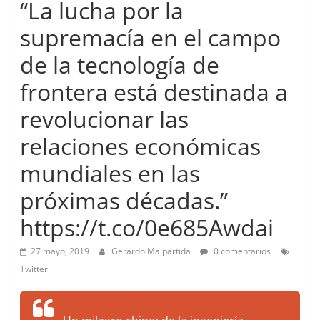
“La lucha por la
more.
Be
supremacía en el campo
more.
de la tecnología de
frontera está destinada a
revolucionar las
relaciones económicas
mundiales en las
próximas décadas.”
https://t.co/0e685Awdai
27 mayo, 2019
Gerardo Malpartida
0 comentarios
Twitter