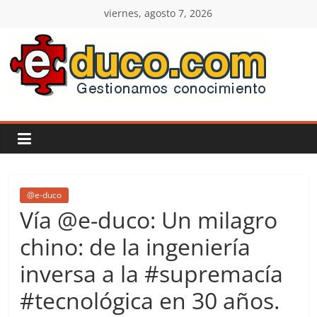
Saltar
viernes, agosto 7, 2026
al
contenido
E-
duco:
Gestión
del
@e-duco
Vía @e-duco: Un milagro
Conocimiento
chino: de la ingeniería
inversa a la #supremacía
Learn
more.
#tecnológica en 30 años.
Do