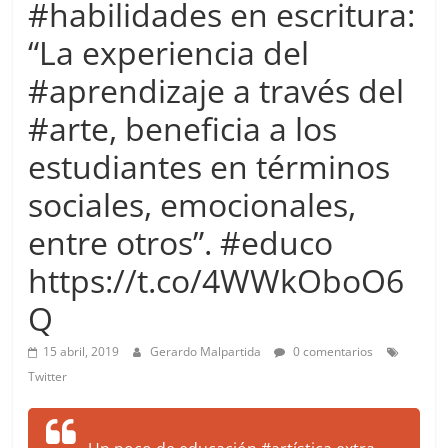
#habilidades en escritura:
more.
Be
“La experiencia del
more.
#aprendizaje a través del
#arte, beneficia a los
estudiantes en términos
sociales, emocionales,
entre otros”. #educo
https://t.co/4WWkOboO6
Q
15 abril, 2019
Gerardo Malpartida
0 comentarios
Twitter