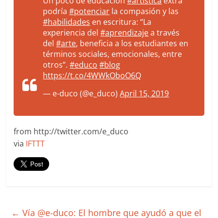
Un poco de educación
#artística
extra
podría
#potenciar
la compasión y las
#habilidades
en escritura: “La
experiencia del
#aprendizaje
a través
del
#arte
, beneficia a los estudiantes en
términos sociales, emocionales, entre
otros”.
#educo
#blog
https://t.co/4WWkOboO6Q
— e-duco (@e_duco)
April 15, 2019
from http://twitter.com/e_duco
via
IFTTT
←
Vía @e-duco: El hombre que ayudó a que el