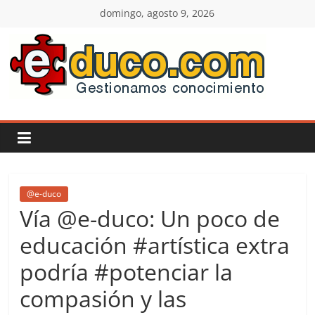
Saltar
domingo, agosto 9, 2026
al
contenido
E-
duco:
Gestión
del
@e-duco
Vía @e-duco: Un poco de
Conocimiento
educación #artística extra
podría #potenciar la
Learn
more.
compasión y las
Do