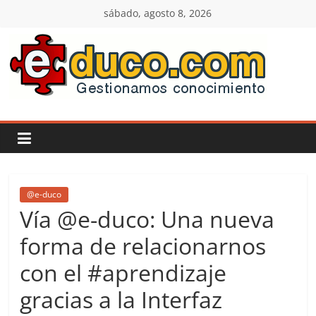
Saltar
sábado, agosto 8, 2026
al
contenido
E-
duco:
Gestión
del
@e-duco
Vía @e-duco: Una nueva
Conocimiento
forma de relacionarnos
con el #aprendizaje
Learn
more.
gracias a la Interfaz
Do