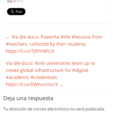
via
IFTTT
←
Vía @e-duco: Powerful #life #lessons from
#teachers, collected by their students.
https://t.co/7jRYH4FL5l
Vía @e-duco: Nine universities team up to
create global infrastructure for #digital
#academic #credentials.
https://t.co/EWhscUvcc9
→
Deja una respuesta
Tu dirección de correo electrónico no será publicada.