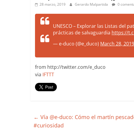
more.
28 marzo, 2019
Gerardo Malpartida
0 comenta
Be
more.
UNESCO – Explorar las Listas del pat
prácticas de salvaguardia
https://t
— e-duco (@e_duco)
March 28, 201
from http://twitter.com/e_duco
via
IFTTT
←
Vía @e-duco: Cómo el martín pescador 
#curiosidad