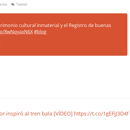
rios
Twitter
rimonio cultural inmaterial y el Registro de buenas
.co/8wNqyaxN6X
#blog
9
inspiró al tren bala [VÍDEO] https://t.co/1gEFjJ3D4f