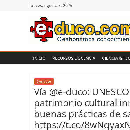
Saltar
jueves, agosto 6, 2026
al
contenido
E-
duco:
INICIO
RECURSOS DOCENCIA
CIENCIA & TE
Gestión
del
@e-duco
Vía @e-duco: UNESCO –
Conocimiento
patrimonio cultural in
buenas prácticas de s
Learn
more.
https://t.co/8wNqyax
Do