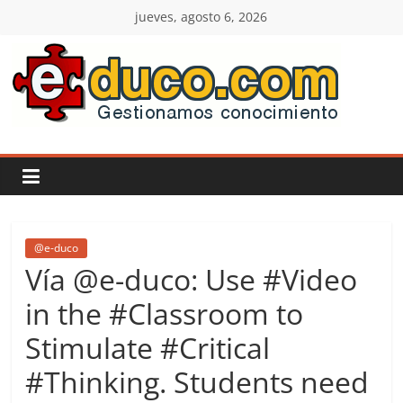
Saltar
jueves, agosto 6, 2026
al
contenido
E-
duco:
Gestión
del
@e-duco
Vía @e-duco: Use #Video
Conocimiento
in the #Classroom to
Stimulate #Critical
Learn
more.
#Thinking. Students need
Do