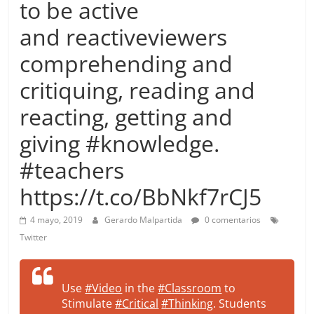
to be active
more.
Be
and reactiveviewers
more.
comprehending and
critiquing, reading and
reacting, getting and
giving #knowledge.
#teachers
https://t.co/BbNkf7rCJ5
4 mayo, 2019
Gerardo Malpartida
0 comentarios
Twitter
Use
#Video
in the
#Classroom
to
Stimulate
#Critical
#Thinking
. Students