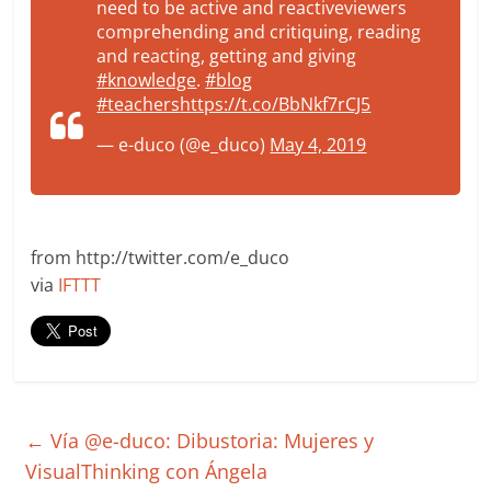
need to be active and reactiveviewers
comprehending and critiquing, reading
and reacting, getting and giving
#knowledge
.
#blog
#teachers
https://t.co/BbNkf7rCJ5
— e-duco (@e_duco)
May 4, 2019
from http://twitter.com/e_duco
via
IFTTT
←
Vía @e-duco: Dibustoria: Mujeres y
VisualThinking con Ángela