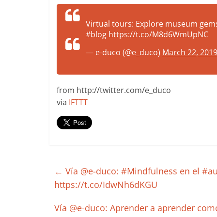
more.
Be
Virtual tours: Explore museum gem
more.
#blog
https://t.co/M8d6WmUpNC
— e-duco (@e_duco)
March 22, 201
from http://twitter.com/e_duco
via
IFTTT
←
Vía @e-duco: #Mindfulness en el #aul
https://t.co/IdwNh6dKGU
Vía @e-duco: Aprender a aprender como e