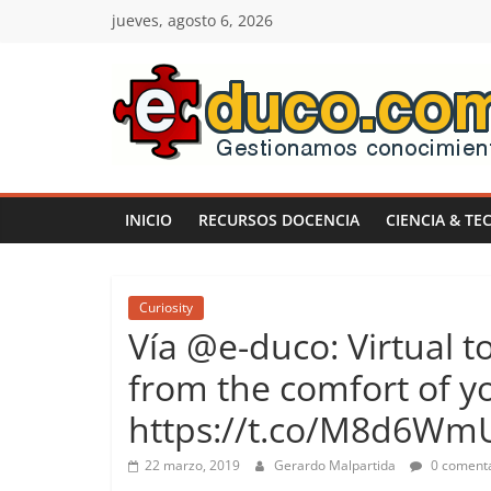
Saltar
jueves, agosto 6, 2026
al
contenido
E-
duco:
INICIO
RECURSOS DOCENCIA
CIENCIA & TE
Gestión
del
Curiosity
Vía @e-duco: Virtual
Conocimiento
from the comfort of 
https://t.co/M8d6W
Learn
more.
22 marzo, 2019
Gerardo Malpartida
0 comenta
Do