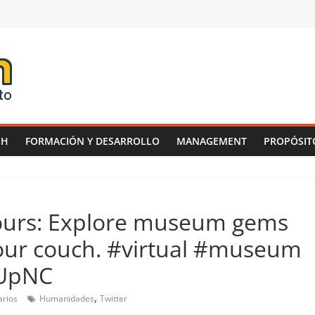
CH
FORMACIÓN Y DESARROLLO
MANAGEMENT
PROPÓSIT
 tours: Explore museum gems
your couch. #virtual #museum
mUpNC
,
rios
Humanidades
Twitter