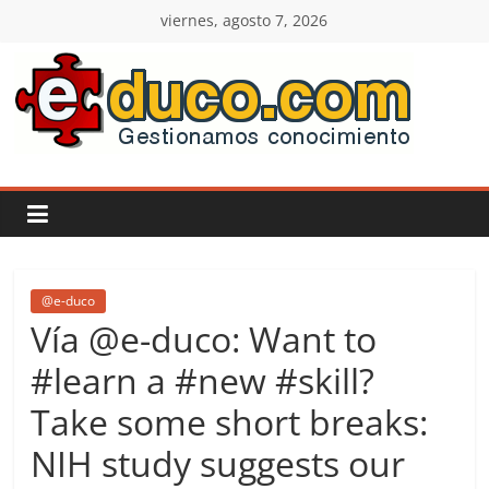
Saltar
viernes, agosto 7, 2026
al
contenido
E-
duco:
Gestión
del
@e-duco
Vía @e-duco: Want to
Conocimiento
#learn a #new #skill?
Take some short breaks:
Learn
more.
NIH study suggests our
Do