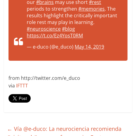
our
#brains
may use short
#rest
periods to strengthen
#memories
. The
results highlight the critically important
role rest may play in learning.
#neuroscience
#blog
https://t.co/Ez4YosT0RM
— e-duco (@e_duco)
May 14, 2019
from http://twitter.com/e_duco
via
IFTTT
←
Vía @e-duco: La neurociencia recomienda