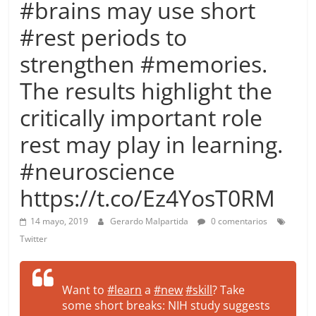
#brains may use short
more.
Be
#rest periods to
more.
strengthen #memories.
The results highlight the
critically important role
rest may play in learning.
#neuroscience
https://t.co/Ez4YosT0RM
14 mayo, 2019
Gerardo Malpartida
0 comentarios
Twitter
Want to
#learn
a
#new
#skill
? Take
some short breaks: NIH study suggests