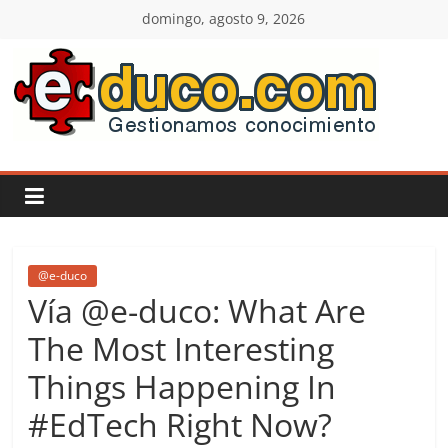
Saltar
domingo, agosto 9, 2026
al
contenido
E-
duco:
Gestión
del
@e-duco
Vía @e-duco: What Are
Conocimiento
The Most Interesting
Things Happening In
Learn
more.
#EdTech Right Now?
Do