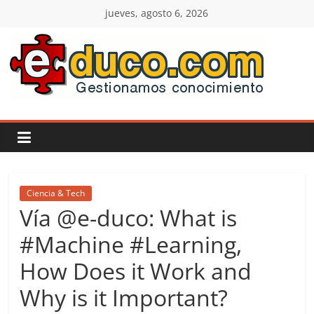
Saltar
jueves, agosto 6, 2026
al
contenido
E-
duco:
Gestión
del
Ciencia & Tech
Vía @e-duco: What is
Conocimiento
#Machine #Learning,
How Does it Work and
Learn
more.
Why is it Important?
Do