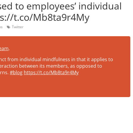
ed to employees’ individual
ps://t.co/Mb8ta9r4My
os
Twitter
eam
.
ct from individual mindfulness in that it applies to
nteraction between its members, as opposed to
erns.
#blog
https://t.co/Mb8ta9r4My