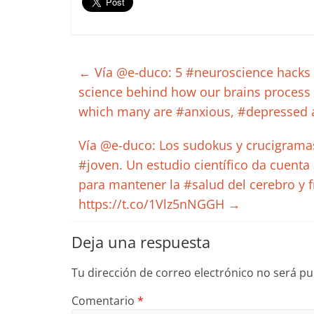
←
Vía @e-duco: 5 #neuroscience hacks t
science behind how our brains process 
which many are #anxious, #depressed a
Vía @e-duco: Los sudokus y crucigram
#joven. Un estudio científico da cuenta 
para mantener la #salud del cerebro y f
https://t.co/1Vlz5nNGGH
→
Deja una respuesta
Tu dirección de correo electrónico no será pu
Comentario
*