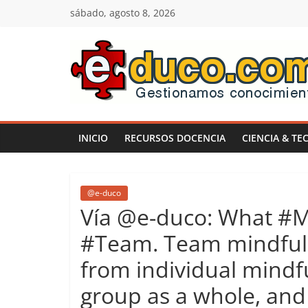
Saltar
sábado, agosto 8, 2026
al
contenido
E-
duco:
INICIO
RECURSOS DOCENCIA
CIENCIA & TE
Gestión
del
@e-duco
Vía @e-duco: What #M
Conocimiento
#Team. Team mindfulne
from individual mindful
Learn
more.
group as a whole, and
Do