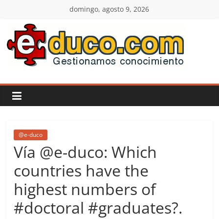
Saltar
domingo, agosto 9, 2026
al
contenido
E-
duco:
Gestión
del
@e-duco
Vía @e-duco: Which
Conocimiento
countries have the
highest numbers of
Learn
more.
#doctoral #graduates?.
Do