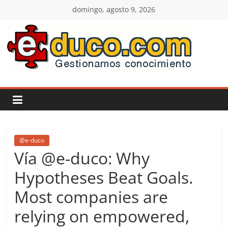
Saltar
domingo, agosto 9, 2026
al
contenido
E-
duco:
Gestión
del
@e-duco
Vía @e-duco: Why
Conocimiento
Hypotheses Beat Goals.
Most companies are
Learn
more.
relying on empowered,
Do