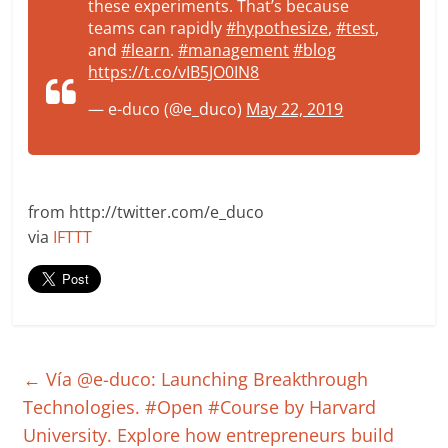
these experiments. That’s because
teams can rapidly
#hypothesize
,
#test
,
and
#learn
.
#management
#blog
https://t.co/vIB5JO0IN8
— e-duco (@e_duco)
May 22, 2019
from http://twitter.com/e_duco
via
IFTTT
←
Vía @e-duco: Launching Breakthrough
Technologies. #Open #Course by Harvard
University. Explore how entrepreneurs build