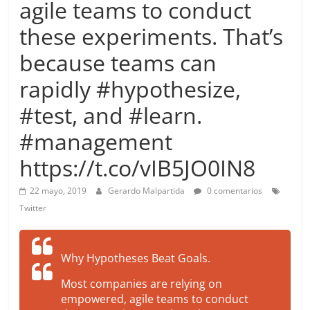
agile teams to conduct
more.
Be
these experiments. That’s
more.
because teams can
rapidly #hypothesize,
#test, and #learn.
#management
https://t.co/vIB5JO0IN8
22 mayo, 2019
Gerardo Malpartida
0 comentarios
Twitter
Why Hypotheses Beat Goals.
Most companies are relying on
empowered, agile teams to conduct