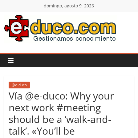
Saltar
domingo, agosto 9, 2026
al
contenido
E-
duco:
Gestión
del
@e-duco
Vía @e-duco: Why your
Conocimiento
next work #meeting
should be a ‘walk-and-
Learn
more.
talk’. «You’ll be
Do