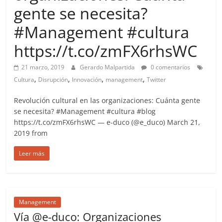
more.
gente se necesita?
Be
#Management #cultura
more.
https://t.co/zmFX6rhsWC
21 marzo, 2019
Gerardo Malpartida
0 comentarios
,
,
,
,
Cultura
Disrupción
Innovación
management
Twitter
Revolución cultural en las organizaciones: Cuánta gente
se necesita? #Management #cultura #blog
https://t.co/zmFX6rhsWC — e-duco (@e_duco) March 21,
2019 from
Leer más
Management
Vía @e-duco: Organizaciones