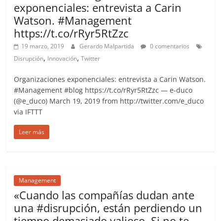
exponenciales: entrevista a Carin
Watson. #Management
https://t.co/rRyr5RtZzc
19 marzo, 2019
Gerardo Malpartida
0 comentarios
,
,
Disrupción
Innovación
Twitter
Organizaciones exponenciales: entrevista a Carin Watson.
#Management #blog https://t.co/rRyr5RtZzc — e-duco
(@e_duco) March 19, 2019 from http://twitter.com/e_duco
via IFTTT
Leer más
Management
«Cuando las compañías dudan ante
una #disrupción, están perdiendo un
tiempo demasiado valioso. Si no te