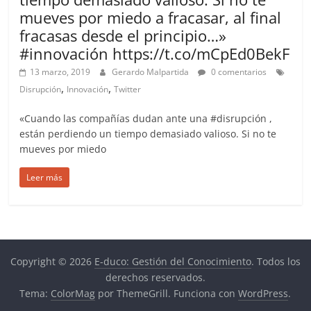
mueves por miedo a fracasar, al final
fracasas desde el principio…»
#innovación https://t.co/mCpEd0BekF
13 marzo, 2019
Gerardo Malpartida
0 comentarios
,
,
Disrupción
Innovación
Twitter
«Cuando las compañías dudan ante una #disrupción ,
están perdiendo un tiempo demasiado valioso. Si no te
mueves por miedo
Leer más
Copyright © 2026
E-duco: Gestión del Conocimiento
. Todos los
derechos reservados.
Tema:
ColorMag
por ThemeGrill. Funciona con
WordPress
.