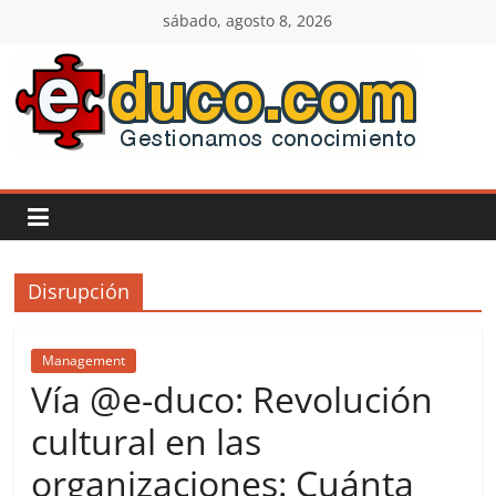
Saltar
sábado, agosto 8, 2026
al
contenido
E-
duco:
Gestión
Disrupción
del
Conocimiento
Management
Vía @e-duco: Revolución
Learn
cultural en las
more.
organizaciones: Cuánta
Do