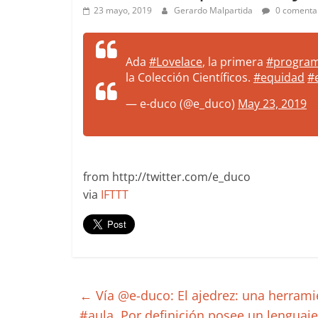
more.
23 mayo, 2019
Gerardo Malpartida
0 comenta
Be
more.
Ada
#Lovelace
, la primera
#progra
la Colección Científicos.
#equidad
#
— e-duco (@e_duco)
May 23, 2019
from http://twitter.com/e_duco
via
IFTTT
←
Vía @e-duco: El ajedrez: una herramie
#aula. Por definición posee un lenguaje