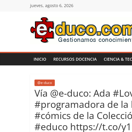
Saltar
jueves, agosto 6, 2026
al
contenido
E-
duco:
INICIO
RECURSOS DOCENCIA
CIENCIA & TE
Gestión
del
@e-duco
Vía @e-duco: Ada #Lov
Conocimiento
#programadora de la hi
#cómics de la Colecció
Learn
more.
#educo https://t.co/
Do