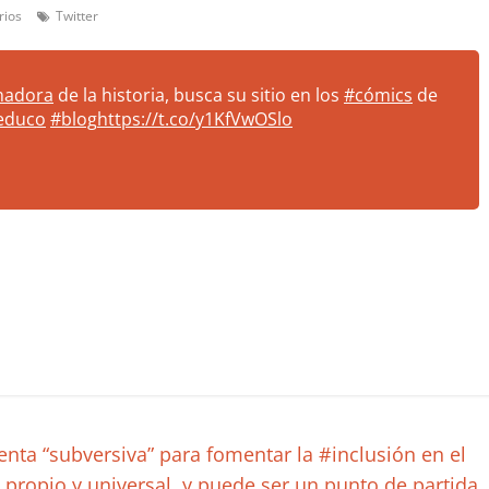
rios
Twitter
madora
de la historia, busca su sitio en los
#cómics
de
educo
#blog
https://t.co/y1KfVwOSlo
nta “subversiva” para fomentar la #inclusión en el
 propio y universal, y puede ser un punto de partida