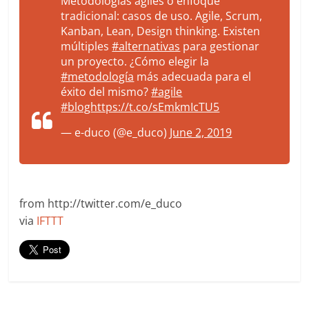
Metodologías ágiles o enfoque
tradicional: casos de uso. Agile, Scrum,
Kanban, Lean, Design thinking. Existen
múltiples
#alternativas
para gestionar
un proyecto. ¿Cómo elegir la
#metodología
más adecuada para el
éxito del mismo?
#agile
#blog
https://t.co/sEmkmIcTU5
— e-duco (@e_duco)
June 2, 2019
from http://twitter.com/e_duco
via
IFTTT