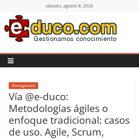
Saltar
sábado, agosto 8, 2026
al
contenido
E-
duco:
Gestión
del
Management
Vía @e-duco:
Conocimiento
Metodologías ágiles o
enfoque tradicional: casos
Learn
more.
de uso. Agile, Scrum,
Do