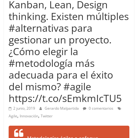
Kanban, Lean, Design
more.
Be
thinking. Existen múltiples
more.
#alternativas para
gestionar un proyecto.
¿Cómo elegir la
#metodología más
adecuada para el éxito
del mismo? #agile
https://t.co/sEmkmIcTU5
2 junio, 2019
Gerardo Malpartida
0 comentarios
,
,
Agile
Innovación
Twitter